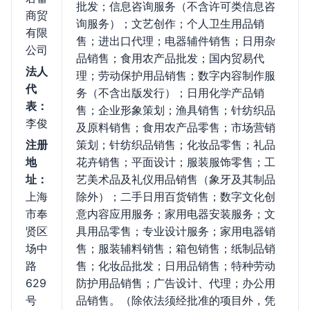
批发；信息咨询服务（不含许可类信息咨
商贸
询服务）；文艺创作；个人卫生用品销
有限
售；进出口代理；电器辅件销售；日用杂
公司
品销售；食用农产品批发；国内贸易代
法人
理；劳动保护用品销售；数字内容制作服
代
务（不含出版发行）；日用化学产品销
表：
售；企业形象策划；渔具销售；针纺织品
李俊
及原料销售；食用农产品零售；市场营销
注册
策划；针纺织品销售；化妆品零售；礼品
地
花卉销售；平面设计；服装服饰零售；工
址：
艺美术品及礼仪用品销售（象牙及其制品
上海
除外）；二手日用百货销售；数字文化创
市奉
意内容应用服务；家用电器安装服务；文
贤区
具用品零售；专业设计服务；家用电器销
场中
售；服装辅料销售；箱包销售；纸制品销
路
售；化妆品批发；日用品销售；特种劳动
629
防护用品销售；广告设计、代理；办公用
号
品销售。（除依法须经批准的项目外，凭