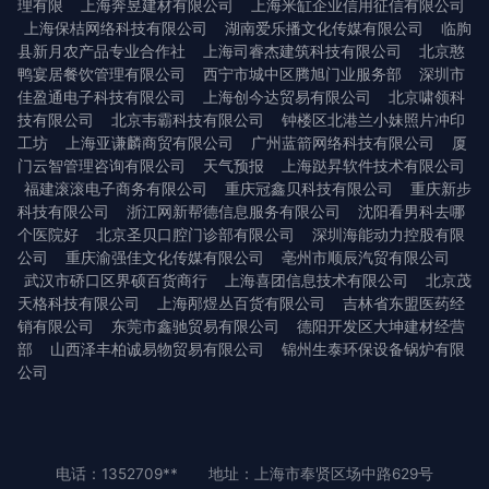
理有限
上海奔昱建材有限公司
上海米缸企业信用征信有限公司
上海保桔网络科技有限公司
湖南爱乐播文化传媒有限公司
临朐
县新月农产品专业合作社
上海司睿杰建筑科技有限公司
北京憨
鸭宴居餐饮管理有限公司
西宁市城中区腾旭门业服务部
深圳市
佳盈通电子科技有限公司
上海创今达贸易有限公司
北京啸领科
技有限公司
北京韦霸科技有限公司
钟楼区北港兰小妹照片冲印
工坊
上海亚谦麟商贸有限公司
广州蓝箭网络科技有限公司
厦
门云智管理咨询有限公司
天气预报
上海跶昇软件技术有限公司
福建滚滚电子商务有限公司
重庆冠鑫贝科技有限公司
重庆新步
科技有限公司
浙江网新帮德信息服务有限公司
沈阳看男科去哪
个医院好
北京圣贝口腔门诊部有限公司
深圳海能动力控股有限
公司
重庆渝强佳文化传媒有限公司
亳州市顺辰汽贸有限公司
武汉市硚口区界硕百货商行
上海喜团信息技术有限公司
北京茂
天格科技有限公司
上海邴煜丛百货有限公司
吉林省东盟医药经
销有限公司
东莞市鑫驰贸易有限公司
德阳开发区大坤建材经营
部
山西泽丰柏诚易物贸易有限公司
锦州生泰环保设备锅炉有限
公司
电话：1352709**
地址：上海市奉贤区场中路629号