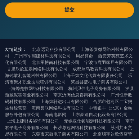
友情链接：
北京远到科技有限公司
上海茶券微网络科技有限公
司
广州市军霸建材科技有限公司
周易算命
西安芳英苑艺术文
化有限公司
北京承博尚科技有限公司
宁波市鹿羽家居有限公司
甘肃乐歆互娱网络科技有限公司
成都犀鸟教育科技有限公司
上
海钝敢利智能科技有限公司
上海壬煌文化传媒有限责任公司
乐
清市聚才职业技能培训有限公司
繁昌县蓝柚电子商务有限公司
上海烨楚牧网络科技有限公司
杭州贝佳电子商务有限公司
泸县
甄藏泥窖酒业有限公司
南京沂洲信息咨询有限公司
广州恒新数
码科技有限公司
上海煌轩进出口有限公司
合肥市包河区二宝妈
生鲜经营部
海南誉联网络科技有限公司
中晋银丰（北京）金融
服务外包有限公司
海南电影网
山东豪迪自动化设备有限公司
上海上捷财务咨询有限公司
无锡亚仕顿能源科技有限公司
南宁
君平电子商务有限公司
长沙尊冠网络科技有限公司
苏州共田贸
易有限公司
东莞市宋微电子商务有限公司
北京珺宇达欣酒店管